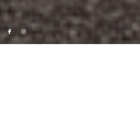
ÜBER VM PROJEKTBAU
GMBH
Unser Leistungsspektrum reicht
von der Konzeption und Planung
über Bau, Technik und